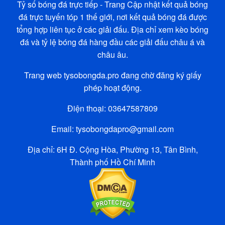
Tỷ số bóng đá trực tiếp - Trang Cập nhật kết quả bóng
đá trực tuyến tóp 1 thế giới, nơi kết quả bóng đá được
tổng hợp liên tục ở các giải đấu. Địa chỉ xem kèo bóng
đá và tỷ lệ bóng đá hàng đầu các giải đấu châu á và
châu âu.
Trang web tysobongda.pro đang chờ đăng ký giấy
phép hoạt động.
Điện thoại: 03647587809
Email:
tysobongdapro@gmail.com
Địa chỉ: 6H Đ. Cộng Hòa, Phường 13, Tân Bình,
Thành phố Hồ Chí Minh