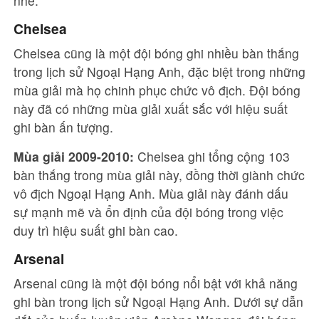
nhé.
Chelsea
Chelsea cũng là một đội bóng ghi nhiều bàn thắng
trong lịch sử Ngoại Hạng Anh, đặc biệt trong những
mùa giải mà họ chinh phục chức vô địch. Đội bóng
này đã có những mùa giải xuất sắc với hiệu suất
ghi bàn ấn tượng.
Mùa giải 2009-2010:
Chelsea ghi tổng cộng 103
bàn thắng trong mùa giải này, đồng thời giành chức
vô địch Ngoại Hạng Anh. Mùa giải này đánh dấu
sự mạnh mẽ và ổn định của đội bóng trong việc
duy trì hiệu suất ghi bàn cao.
Arsenal
Arsenal cũng là một đội bóng nổi bật với khả năng
ghi bàn trong lịch sử Ngoại Hạng Anh. Dưới sự dẫn