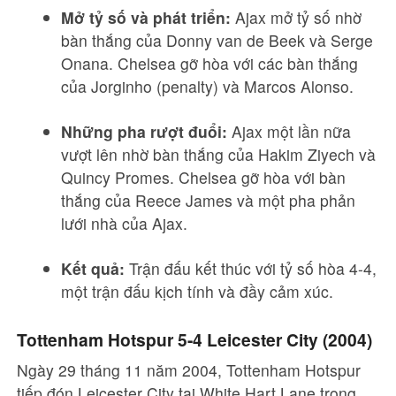
Mở tỷ số và phát triển:
Ajax mở tỷ số nhờ
bàn thắng của Donny van de Beek và Serge
Onana. Chelsea gỡ hòa với các bàn thắng
của Jorginho (penalty) và Marcos Alonso.
Những pha rượt đuổi:
Ajax một lần nữa
vượt lên nhờ bàn thắng của Hakim Ziyech và
Quincy Promes. Chelsea gỡ hòa với bàn
thắng của Reece James và một pha phản
lưới nhà của Ajax.
Kết quả:
Trận đấu kết thúc với tỷ số hòa 4-4,
một trận đấu kịch tính và đầy cảm xúc.
Tottenham Hotspur 5-4 Leicester City (2004)
Ngày 29 tháng 11 năm 2004, Tottenham Hotspur
tiếp đón Leicester City tại White Hart Lane trong