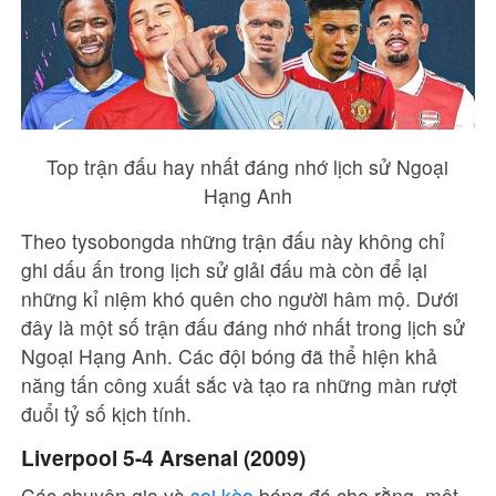
Top trận đấu hay nhất đáng nhớ lịch sử Ngoại
Hạng Anh
Theo tysobongda những trận đấu này không chỉ
ghi dấu ấn trong lịch sử giải đấu mà còn để lại
những kỉ niệm khó quên cho người hâm mộ. Dưới
đây là một số trận đấu đáng nhớ nhất trong lịch sử
Ngoại Hạng Anh. Các đội bóng đã thể hiện khả
năng tấn công xuất sắc và tạo ra những màn rượt
đuổi tỷ số kịch tính.
Liverpool 5-4 Arsenal (2009)
Các chuyên gia và
soi kèo
bóng đá cho rằng, một