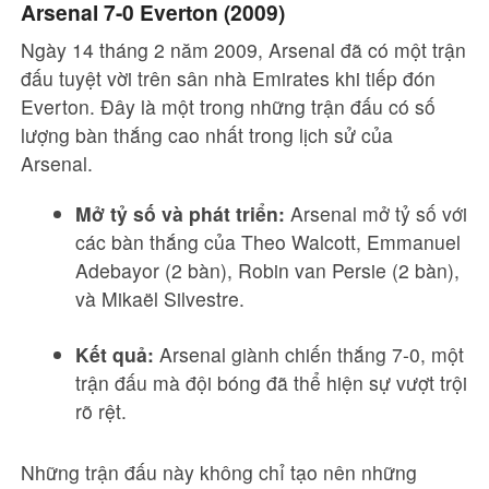
Arsenal 7-0 Everton (2009)
Ngày 14 tháng 2 năm 2009, Arsenal đã có một trận
đấu tuyệt vời trên sân nhà Emirates khi tiếp đón
Everton. Đây là một trong những trận đấu có số
lượng bàn thắng cao nhất trong lịch sử của
Arsenal.
Mở tỷ số và phát triển:
Arsenal mở tỷ số với
các bàn thắng của Theo Walcott, Emmanuel
Adebayor (2 bàn), Robin van Persie (2 bàn),
và Mikaël Silvestre.
Kết quả:
Arsenal giành chiến thắng 7-0, một
trận đấu mà đội bóng đã thể hiện sự vượt trội
rõ rệt.
Những trận đấu này không chỉ tạo nên những