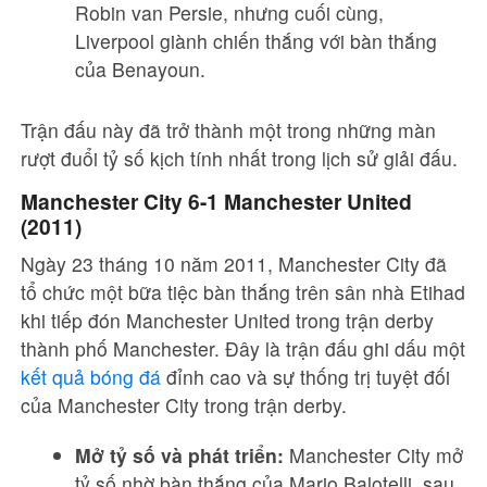
Robin van Persie, nhưng cuối cùng,
Liverpool giành chiến thắng với bàn thắng
của Benayoun.
Trận đấu này đã trở thành một trong những màn
rượt đuổi tỷ số kịch tính nhất trong lịch sử giải đấu.
Manchester City 6-1 Manchester United
(2011)
Ngày 23 tháng 10 năm 2011, Manchester City đã
tổ chức một bữa tiệc bàn thắng trên sân nhà Etihad
khi tiếp đón Manchester United trong trận derby
thành phố Manchester. Đây là trận đấu ghi dấu một
kết quả bóng đá
đỉnh cao và sự thống trị tuyệt đối
của Manchester City trong trận derby.
Mở tỷ số và phát triển:
Manchester City mở
tỷ số nhờ bàn thắng của Mario Balotelli, sau