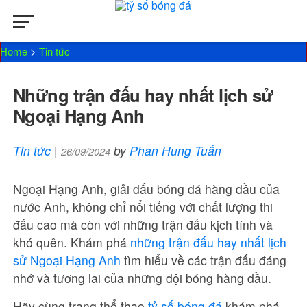
Home
>
Tin tức
Những trận đấu hay nhất lịch sử
Ngoại Hạng Anh
Tin tức
|
by
Phan Hung Tuấn
26/09/2024
Ngoại Hạng Anh, giải đấu bóng đá hàng đầu của
nước Anh, không chỉ nổi tiếng với chất lượng thi
đấu cao mà còn với những trận đấu kịch tính và
khó quên. Khám phá
những trận đấu hay nhất lịch
sử Ngoại Hạng Anh
tìm hiểu về các trận đấu đáng
nhớ và tương lai của những đội bóng hàng đầu.
Hãy cùng trang thể thao
tỷ số bóng đá
khám phá