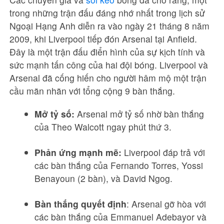
trong những trận đấu đáng nhớ nhất trong lịch sử
Ngoại Hạng Anh diễn ra vào ngày 21 tháng 8 năm
2009, khi Liverpool tiếp đón Arsenal tại Anfield.
Đây là một trận đấu điển hình của sự kịch tính và
sức mạnh tấn công của hai đội bóng. Liverpool và
Arsenal đã cống hiến cho người hâm mộ một trận
cầu mãn nhãn với tổng cộng 9 bàn thắng.
Mở tỷ số:
Arsenal mở tỷ số nhờ bàn thắng
của Theo Walcott ngay phút thứ 3.
Phản ứng mạnh mẽ:
Liverpool đáp trả với
các bàn thắng của Fernando Torres, Yossi
Benayoun (2 bàn), và David Ngog.
Bàn thắng quyết định
: Arsenal gỡ hòa với
các bàn thắng của Emmanuel Adebayor và