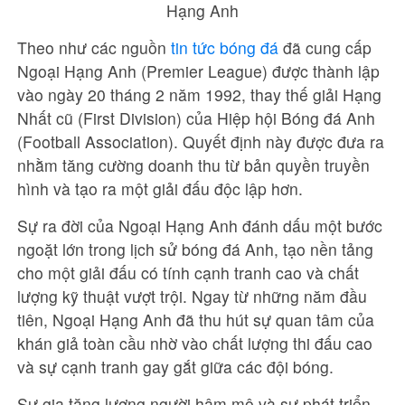
Hạng Anh
Theo như các nguồn
tin tức bóng đá
đã cung cấp
Ngoại Hạng Anh (Premier League) được thành lập
vào ngày 20 tháng 2 năm 1992, thay thế giải Hạng
Nhất cũ (First Division) của Hiệp hội Bóng đá Anh
(Football Association). Quyết định này được đưa ra
nhằm tăng cường doanh thu từ bản quyền truyền
hình và tạo ra một giải đấu độc lập hơn.
Sự ra đời của Ngoại Hạng Anh đánh dấu một bước
ngoặt lớn trong lịch sử bóng đá Anh, tạo nền tảng
cho một giải đấu có tính cạnh tranh cao và chất
lượng kỹ thuật vượt trội. Ngay từ những năm đầu
tiên, Ngoại Hạng Anh đã thu hút sự quan tâm của
khán giả toàn cầu nhờ vào chất lượng thi đấu cao
và sự cạnh tranh gay gắt giữa các đội bóng.
Sự gia tăng lượng người hâm mộ và sự phát triển