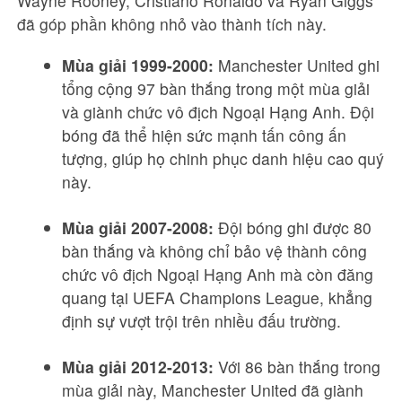
Wayne Rooney, Cristiano Ronaldo và Ryan Giggs
đã góp phần không nhỏ vào thành tích này.
Mùa giải 1999-2000:
Manchester United ghi
tổng cộng 97 bàn thắng trong một mùa giải
và giành chức vô địch Ngoại Hạng Anh. Đội
bóng đã thể hiện sức mạnh tấn công ấn
tượng, giúp họ chinh phục danh hiệu cao quý
này.
Mùa giải 2007-2008:
Đội bóng ghi được 80
bàn thắng và không chỉ bảo vệ thành công
chức vô địch Ngoại Hạng Anh mà còn đăng
quang tại UEFA Champions League, khẳng
định sự vượt trội trên nhiều đấu trường.
Mùa giải 2012-2013:
Với 86 bàn thắng trong
mùa giải này, Manchester United đã giành