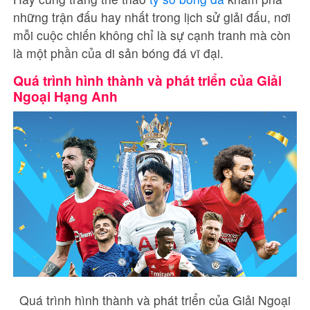
những trận đấu hay nhất trong lịch sử giải đấu, nơi
mỗi cuộc chiến không chỉ là sự cạnh tranh mà còn
là một phần của di sản bóng đá vĩ đại.
Quá trình hình thành và phát triển của Giải
Ngoại Hạng Anh
Quá trình hình thành và phát triển của Giải Ngoại