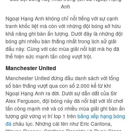
Anh
Ngoại Hạng Anh không chỉ nổi tiếng với sự cạnh
tranh khốc liệt mà còn với những đội bóng sở hữu
khả năng ghi bàn ấn tượng. Dưới đây là những đội
bóng ghi nhiều bàn thắng nhất trong lịch sử giải
đấu này. Cùng với các mùa giải nổi bật mà họ đã
thể hiện sức mạnh tấn công vượt trội.
Manchester United
Manchester United đứng đầu danh sách với tổng
số bàn thắng vượt qua con số 2.000 kể từ khi
Ngoại Hạng Anh ra đời. Dưới sự dẫn dắt của Sir
Alex Ferguson, đội bóng này đã nổi bật với lối chơi
tấn công mạnh mẽ và có nhiều mùa giải ghi bàn ấn
tượng giữ vững vị trí top 1 trên
bảng xếp hạng bóng
đá
châu lục. Những cái tên như Eric Cantona,