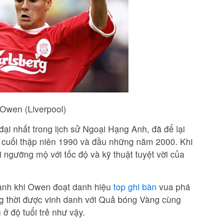
Owen (Liverpool)
ại nhất trong lịch sử Ngoại Hạng Anh, đã để lại
o cuối thập niên 1990 và đầu những năm 2000. Khi
i ngưỡng mộ với tốc độ và kỹ thuật tuyệt vời của
 anh khi Owen đoạt danh hiệu
top ghi bàn
vua phá
ng thời được vinh danh với Quả bóng Vàng cùng
 ở độ tuổi trẻ như vậy.