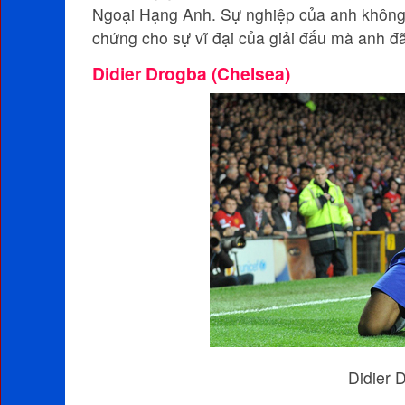
Ngoại Hạng Anh. Sự nghiệp của anh không 
chứng cho sự vĩ đại của giải đấu mà anh đ
Didier Drogba (Chelsea)
Didier 