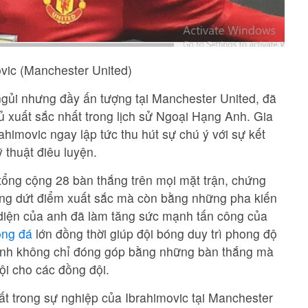
ovic (Manchester United)
ngủi nhưng đầy ấn tượng tại Manchester United, đã
ủ xuất sắc nhất trong lịch sử Ngoại Hạng Anh. Gia
himovic ngay lập tức thu hút sự chú ý với sự kết
 thuật điêu luyện.
 tổng cộng 28 bàn thắng trên mọi mặt trận, chứng
ăng dứt điểm xuất sắc mà còn bằng những pha kiến
 diện của anh đã làm tăng sức mạnh tấn công của
óng đá
lớn đồng thời giúp đội bóng duy trì phong độ
 Anh không chỉ đóng góp bằng những bàn thắng mà
ội cho các đồng đội.
t trong sự nghiệp của Ibrahimovic tại Manchester