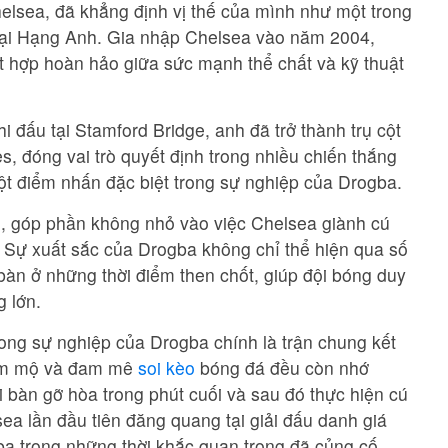
Chelsea, đã khẳng định vị thế của mình như một trong
goại Hạng Anh. Gia nhập Chelsea vào năm 2004,
ết hợp hoàn hảo giữa sức mạnh thể chất và kỹ thuật
hi đấu tại Stamford Bridge, anh đã trở thành trụ cột
s, đóng vai trò quyết định trong nhiều chiến thắng
ột điểm nhấn đặc biệt trong sự nghiệp của Drogba.
h, góp phần không nhỏ vào việc Chelsea giành cú
Sự xuất sắc của Drogba không chỉ thể hiện qua số
àn ở những thời điểm then chốt, giúp đội bóng duy
g lớn.
rong sự nghiệp của Drogba chính là trận chung kết
âm mộ và đam mê
soi kèo
bóng đá đều còn nhớ
i bàn gỡ hòa trong phút cuối và sau đó thực hiện cú
lsea lần đầu tiên đăng quang tại giải đấu danh giá
a trong những thời khắc quan trọng đã củng cố