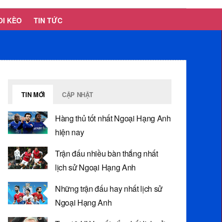
OI KÈO
TIN TỨC
TIN MỚI
CẬP NHẬT
Hàng thủ tốt nhất Ngoại Hạng Anh
hiện nay
Trận đấu nhiều bàn thắng nhất
lịch sử Ngoại Hạng Anh
Những trận đấu hay nhất lịch sử
Ngoại Hạng Anh