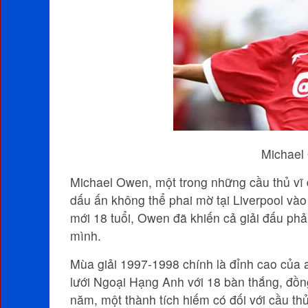
Michael 
Michael Owen, một trong những cầu thủ vĩ đ
dấu ấn không thể phai mờ tại Liverpool và
mới 18 tuổi, Owen đã khiến cả giải đấu phả
mình.
Mùa giải 1997-1998 chính là đỉnh cao của
lưới Ngoại Hạng Anh với 18 bàn thắng, đồ
năm, một thành tích hiếm có đối với cầu thủ