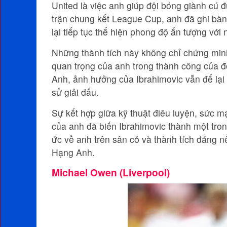
United là việc anh giúp đội bóng giành cú
trận chung kết League Cup, anh đã ghi bàn
lại tiếp tục thể hiện phong độ ấn tượng với
Những thành tích này không chỉ chứng min
quan trọng của anh trong thành công của độ
Anh, ảnh hưởng của Ibrahimovic vẫn để lại
sử giải đấu.
Sự kết hợp giữa kỹ thuật điêu luyện, sức m
của anh đã biến Ibrahimovic thành một tron
ức về anh trên sân cỏ và thành tích đáng 
Hạng Anh.
Michael Owen (Liverpool)