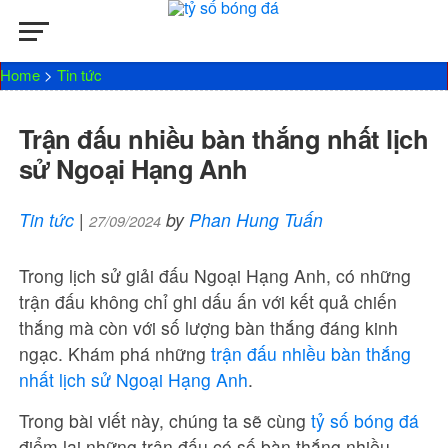
Home
>
Tin tức
Trận đấu nhiều bàn thắng nhất lịch
sử Ngoại Hạng Anh
Tin tức
|
by
Phan Hung Tuấn
27/09/2024
Trong lịch sử giải đấu Ngoại Hạng Anh, có những
trận đấu không chỉ ghi dấu ấn với kết quả chiến
thắng mà còn với số lượng bàn thắng đáng kinh
ngạc. Khám phá những
trận đấu nhiều bàn thắng
nhất lịch sử Ngoại Hạng Anh
.
Trong bài viết này, chúng ta sẽ cùng
tỷ số bóng đá
điểm lại những trận đấu có số bàn thắng nhiều