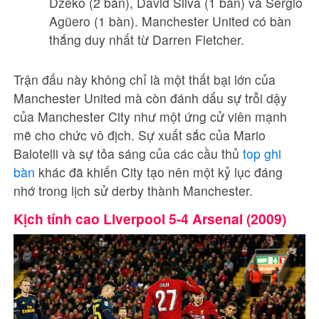
Džeko (2 bàn), David Silva (1 bàn) và Sergio
Agüero (1 bàn). Manchester United có bàn
thắng duy nhất từ Darren Fletcher.
Trận đấu này không chỉ là một thất bại lớn của
Manchester United mà còn đánh dấu sự trỗi dậy
của Manchester City như một ứng cử viên mạnh
mẽ cho chức vô địch. Sự xuất sắc của Mario
Balotelli và sự tỏa sáng của các cầu thủ
top ghi
bàn
khác đã khiến City tạo nên một kỷ lục đáng
nhớ trong lịch sử derby thành Manchester.
Kịch tính cao Liverpool 5-4 Arsenal (2009)