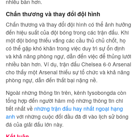
nhiều bàn hơn.
Chấn thương và thay đổi đội hình
Chấn thương và thay đổi đội hình có thể ảnh hưởng
đến hiệu suất của đội bóng trong các trận đấu. Khi
một đội bóng thiếu vắng các cầu thủ chủ chốt, họ
có thể gặp khó khăn trong việc duy trì sự ổn định
và khả năng phòng ngự, dẫn đến việc để thủng lưới
nhiều bàn hơn. Ví dụ, trận đấu Chelsea 6-0 Arsenal
cho thấy một Arsenal thiếu sự tổ chức và khả năng
phòng ngự, dẫn đến thất bại nặng nề.
Ngoài những thông tin trên, kênh tysobongda còn
tổng hợp đến người hâm mộ những thông tin chi
tiết nhất về
những trận đấu hay nhất ngoại hạng
anh
với những cuộc đối đầu đã đi vào lịch sử bóng
đá của giải đấu lớn này.
Kết luận