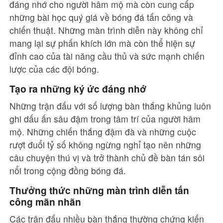
đáng nhớ cho người hâm mộ mà còn cung cấp
những bài học quý giá về bóng đá tấn công và
chiến thuật. Những màn trình diễn này không chỉ
mang lại sự phấn khích lớn mà còn thể hiện sự
đỉnh cao của tài năng cầu thủ và sức mạnh chiến
lược của các đội bóng.
Tạo ra những ký ức đáng nhớ
Những trận đấu với số lượng bàn thắng khủng luôn
ghi dấu ấn sâu đậm trong tâm trí của người hâm
mộ. Những chiến thắng đậm đà và những cuộc
rượt đuổi tỷ số không ngừng nghỉ tạo nên những
câu chuyện thú vị và trở thành chủ đề bàn tán sôi
nổi trong cộng đồng bóng đá.
Thưởng thức những màn trình diễn tấn
công mãn nhãn
Các trận đấu nhiều bàn thắng thường chứng kiến