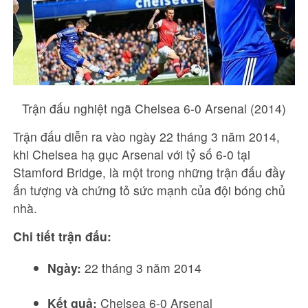
Trận đấu nghiệt ngã Chelsea 6-0 Arsenal (2014)
Trận đấu diễn ra vào ngày 22 tháng 3 năm 2014,
khi Chelsea hạ gục Arsenal với tỷ số 6-0 tại
Stamford Bridge, là một trong những trận đấu đầy
ấn tượng và chứng tỏ sức mạnh của đội bóng chủ
nhà.
Chi tiết trận đấu:
Ngày:
22 tháng 3 năm 2014
Kết quả:
Chelsea 6-0 Arsenal