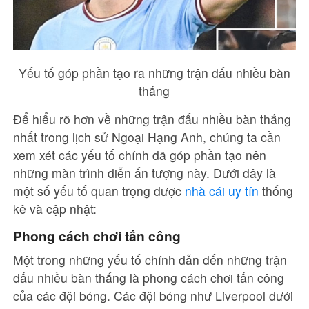
Yếu tố góp phần tạo ra những trận đấu nhiều bàn
thắng
Để hiểu rõ hơn về những trận đấu nhiều bàn thắng
nhất trong lịch sử Ngoại Hạng Anh, chúng ta cần
xem xét các yếu tố chính đã góp phần tạo nên
những màn trình diễn ấn tượng này. Dưới đây là
một số yếu tố quan trọng được
nhà cái uy tín
thống
kê và cập nhật:
Phong cách chơi tấn công
Một trong những yếu tố chính dẫn đến những trận
đấu nhiều bàn thắng là phong cách chơi tấn công
của các đội bóng. Các đội bóng như Liverpool dưới