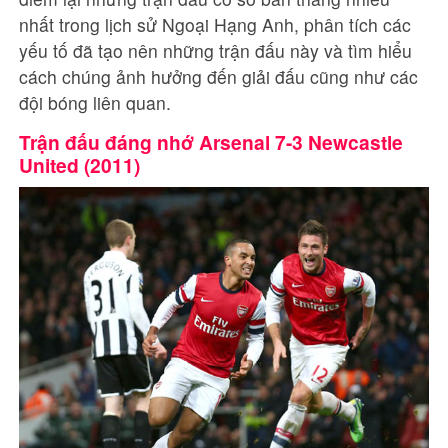
nhất trong lịch sử Ngoại Hạng Anh, phân tích các
yếu tố đã tạo nên những trận đấu này và tìm hiểu
cách chúng ảnh hưởng đến giải đấu cũng như các
đội bóng liên quan.
Trận đấu đáng nhớ Arsenal 7-3 Newcastle
United (2011)