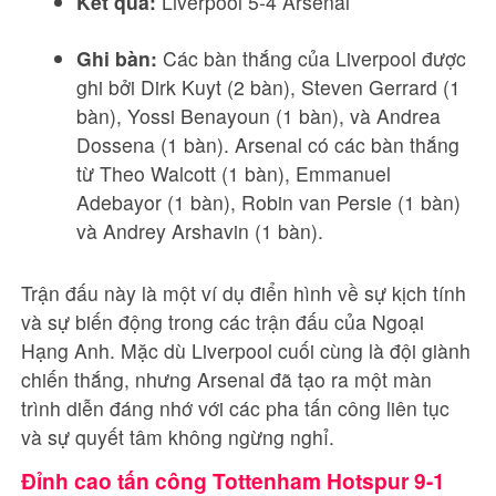
Kết quả:
Liverpool 5-4 Arsenal
Ghi bàn:
Các bàn thắng của Liverpool được
ghi bởi Dirk Kuyt (2 bàn), Steven Gerrard (1
bàn), Yossi Benayoun (1 bàn), và Andrea
Dossena (1 bàn). Arsenal có các bàn thắng
từ Theo Walcott (1 bàn), Emmanuel
Adebayor (1 bàn), Robin van Persie (1 bàn)
và Andrey Arshavin (1 bàn).
Trận đấu này là một ví dụ điển hình về sự kịch tính
và sự biến động trong các trận đấu của Ngoại
Hạng Anh. Mặc dù Liverpool cuối cùng là đội giành
chiến thắng, nhưng Arsenal đã tạo ra một màn
trình diễn đáng nhớ với các pha tấn công liên tục
và sự quyết tâm không ngừng nghỉ.
Đỉnh cao tấn công Tottenham Hotspur 9-1