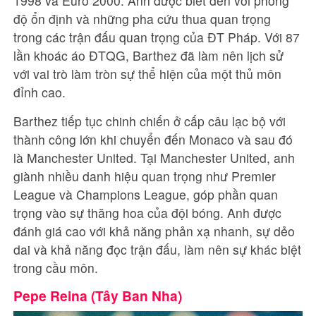
1998 và Euro 2000. Anh được biết đến với phong
độ ổn định và những pha cứu thua quan trọng
trong các trận đấu quan trọng của ĐT Pháp. Với 87
lần khoác áo ĐTQG, Barthez đã làm nên lịch sử
với vai trò làm tròn sự thể hiện của một thủ môn
đỉnh cao.
Barthez tiếp tục chinh chiến ở cấp câu lạc bộ với
thành công lớn khi chuyển đến Monaco và sau đó
là Manchester United. Tại Manchester United, anh
giành nhiều danh hiệu quan trọng như Premier
League và Champions League, góp phần quan
trọng vào sự thăng hoa của đội bóng. Anh được
đánh giá cao với khả năng phản xạ nhanh, sự dẻo
dai và khả năng đọc trận đấu, làm nên sự khác biệt
trong cầu môn.
Pepe Reina (Tây Ban Nha)