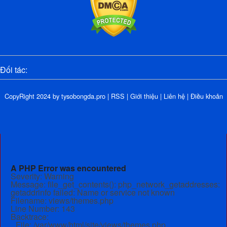
Đối tác:
CopyRight 2024 by tysobongda.pro |
RSS
|
Giới thiệu
|
Liên hệ
|
Điều khoản
A PHP Error was encountered
Severity: Warning
Message: file_get_contents(): php_network_getaddresses:
getaddrinfo failed: Name or service not known
Filename: views/themes.php
Line Number: 143
Backtrace:
File: /var/www/html/site/views/themes.php