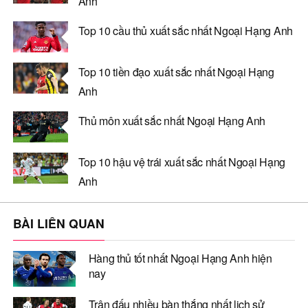
Anh
Top 10 cầu thủ xuất sắc nhất Ngoại Hạng Anh
Top 10 tiền đạo xuất sắc nhất Ngoại Hạng
Anh
Thủ môn xuất sắc nhất Ngoại Hạng Anh
Top 10 hậu vệ trái xuất sắc nhất Ngoại Hạng
Anh
BÀI LIÊN QUAN
Hàng thủ tốt nhất Ngoại Hạng Anh hiện
nay
Trận đấu nhiều bàn thắng nhất lịch sử