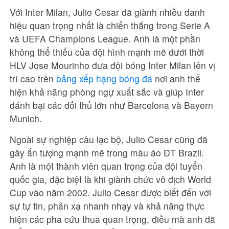
Với Inter Milan, Julio Cesar đã giành nhiều danh
hiệu quan trọng nhất là chiến thắng trong Serie A
và UEFA Champions League. Anh là một phần
không thể thiếu của đội hình mạnh mẽ dưới thời
HLV Jose Mourinho đưa đội bóng Inter Milan lên vị
trí cao trên
bảng xếp hạng bóng đá
nơi anh thể
hiện khả năng phòng ngự xuất sắc và giúp Inter
đánh bại các đối thủ lớn như Barcelona và Bayern
Munich.
Ngoài sự nghiệp câu lạc bộ, Julio Cesar cũng đã
gây ấn tượng mạnh mẽ trong màu áo ĐT Brazil.
Anh là một thành viên quan trọng của đội tuyển
quốc gia, đặc biệt là khi giành chức vô địch World
Cup vào năm 2002. Julio Cesar được biết đến với
sự tự tin, phản xạ nhanh nhạy và khả năng thực
hiện các pha cứu thua quan trọng, điều mà anh đã