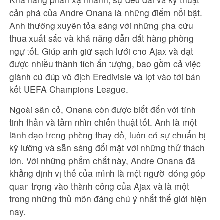
cản phá của Andre Onana là những điểm nổi bật.
Anh thường xuyên tỏa sáng với những pha cứu
thua xuất sắc và khả năng dẫn dắt hàng phòng
ngự tốt. Giúp anh giữ sạch lưới cho Ajax và đạt
được nhiều thành tích ấn tượng, bao gồm cả việc
giành cú đúp vô địch Eredivisie và lọt vào tới bán
kết UEFA Champions League.
Ngoài sân cỏ, Onana còn được biết đến với tính
tinh thần và tầm nhìn chiến thuật tốt. Anh là một
lãnh đạo trong phòng thay đồ, luôn có sự chuẩn bị
kỹ lưỡng và sẵn sàng đối mặt với những thử thách
lớn. Với những phẩm chất này, Andre Onana đã
khẳng định vị thế của mình là một người đóng góp
quan trọng vào thành công của Ajax và là một
trong những thủ môn đáng chú ý nhất thế giới hiện
nay.