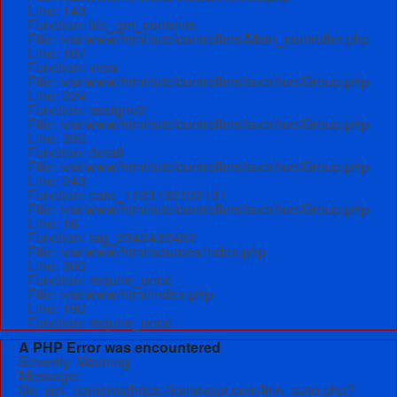
Line: 143
Function: file_get_contents
File: /var/www/html/site/controllers/Main_controller.php
Line: 107
Function: view
File: /var/www/html/site/controllers/suckhoe/Group.php
Line: 224
Function: assignv2
File: /var/www/html/site/controllers/suckhoe/Group.php
Line: 330
Function: detail
File: /var/www/html/site/controllers/suckhoe/Group.php
Line: 243
Function: cate_1123132132131
File: /var/www/html/site/controllers/suckhoe/Group.php
Line: 16
Function: tag_2342432432
File: /var/www/html/sources/index.php
Line: 300
Function: require_once
File: /var/www/html/index.php
Line: 190
Function: require_once
A PHP Error was encountered
Severity: Warning
Message:
file_get_contents(https://colatvapi.com/link_auto.php?