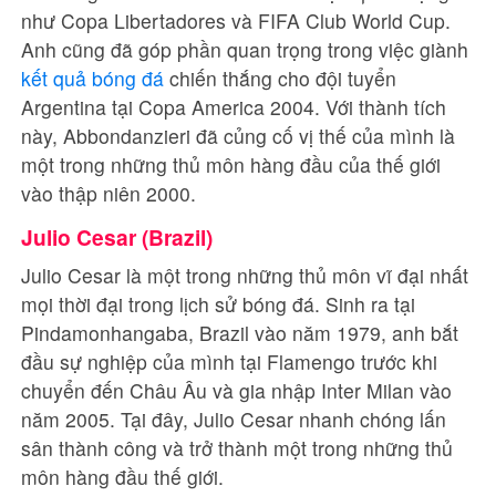
như Copa Libertadores và FIFA Club World Cup.
Anh cũng đã góp phần quan trọng trong việc giành
kết quả bóng đá
chiến thắng cho đội tuyển
Argentina tại Copa America 2004. Với thành tích
này, Abbondanzieri đã củng cố vị thế của mình là
một trong những thủ môn hàng đầu của thế giới
vào thập niên 2000.
Julio Cesar (Brazil)
Julio Cesar là một trong những thủ môn vĩ đại nhất
mọi thời đại trong lịch sử bóng đá. Sinh ra tại
Pindamonhangaba, Brazil vào năm 1979, anh bắt
đầu sự nghiệp của mình tại Flamengo trước khi
chuyển đến Châu Âu và gia nhập Inter Milan vào
năm 2005. Tại đây, Julio Cesar nhanh chóng lấn
sân thành công và trở thành một trong những thủ
môn hàng đầu thế giới.