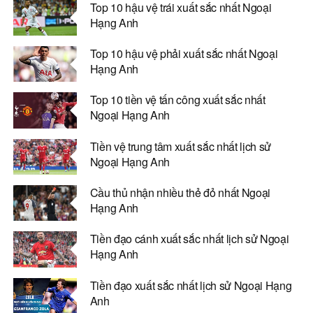
Top 10 hậu vệ trái xuất sắc nhất Ngoại
Hạng Anh
Top 10 hậu vệ phải xuất sắc nhất Ngoại
Hạng Anh
Top 10 tiền vệ tấn công xuất sắc nhất
Ngoại Hạng Anh
Tiền vệ trung tâm xuất sắc nhất lịch sử
Ngoại Hạng Anh
Cầu thủ nhận nhiều thẻ đỏ nhất Ngoại
Hạng Anh
Tiền đạo cánh xuất sắc nhất lịch sử Ngoại
Hạng Anh
Tiền đạo xuất sắc nhất lịch sử Ngoại Hạng
Anh