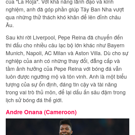
của "La Roja". Với khả năng lãnh đạo và kinh
nghiệm, anh đã góp phần giúp Tây Ban Nha vượt
qua những thử thách khó khăn để lên đỉnh châu
Âu.
Sau khi rời Liverpool, Pepe Reina đã chuyển đến
thi đấu cho nhiều câu lạc bộ lớn khác như Bayern
Munich, Napoli, AC Milan và Aston Villa. Dù cho sự
nghiệp của anh có những thay đổi, đẳng cấp và
tầm ảnh hưởng của Pepe Reina với bóng đá vẫn
luôn được ngưỡng mộ và tôn vinh. Anh là một biểu
tượng của sự ổn định, đáng tin cậy và tài năng
trong vai trò thủ môn, để lại dấu ấn sâu đậm trong
lịch sử bóng đá thế giới.
Andre Onana (Cameroon)