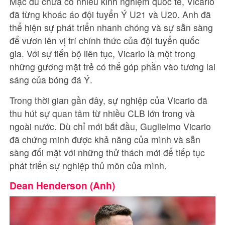
Mặc dù chưa có nhiều kinh nghiệm quốc tế, Vicario
đã từng khoác áo đội tuyển Ý U21 và U20. Anh đã
thể hiện sự phát triển nhanh chóng và sự sẵn sàng
để vươn lên vị trí chính thức của đội tuyển quốc
gia. Với sự tiến bộ liên tục, Vicario là một trong
những gương mặt trẻ có thể góp phần vào tương lai
sáng của bóng đá Ý.
Trong thời gian gần đây, sự nghiệp của Vicario đã
thu hút sự quan tâm từ nhiều CLB lớn trong và
ngoài nước. Dù chỉ mới bắt đầu, Guglielmo Vicario
đã chứng minh được khả năng của mình và sẵn
sàng đối mặt với những thử thách mới để tiếp tục
phát triển sự nghiệp thủ môn của mình.
Dean Henderson (Anh)