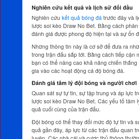
Nghiên cứu kết quả và lịch sử đối đầu
Nghiên cứu
kết quả bóng đá
trước đây và l
lược soi kèo Draw No Bet. Bằng cách phân 
đánh giá được phong độ hiện tại và sự ổn đ
Những thông tin này là cơ sở để đưa ra nh
trong trận đấu sắp tới. Bằng cách tiếp cận 
bạn có thể nâng cao khả năng chiến thắng 
gia vào các hoạt động cá độ bóng đá.
Đánh giá tâm lý đội bóng và người chơi
Quan sát sự tự tin, sự tập trung và áp lực 
lược soi kèo Draw No Bet. Các yếu tố tâm l
quả cuối cùng của trận đấu.
Đội bóng có thể thay đổi mức độ tự tin và s
quả gần đây, áp lực từ các trận đấu quan 
luyện. Các nhà cái và cược thủ thông thườ