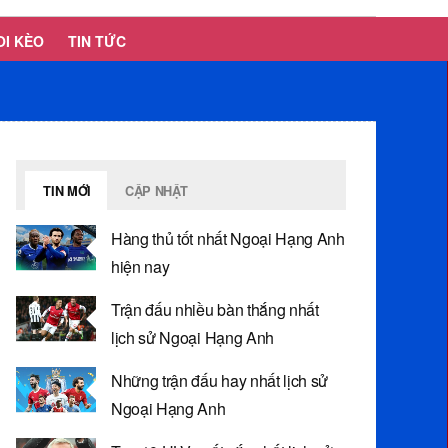
OI KÈO
TIN TỨC
TIN MỚI
CẬP NHẬT
Hàng thủ tốt nhất Ngoại Hạng Anh
hiện nay
Trận đấu nhiều bàn thắng nhất
lịch sử Ngoại Hạng Anh
Những trận đấu hay nhất lịch sử
Ngoại Hạng Anh