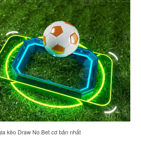
ia kèo Draw No Bet cơ bản nhất