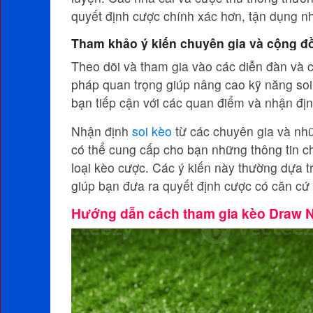
quyết định cược chính xác hơn, tận dụng nh
Tham khảo ý kiến chuyên gia và cộng đ
Theo dõi và tham gia vào các diễn đàn và
pháp quan trọng giúp nâng cao kỹ năng soi
bạn tiếp cận với các quan điểm và nhận địn
Nhận định
soi kèo
từ các chuyên gia và nh
có thể cung cấp cho bạn những thông tin chi
loại kèo cược. Các ý kiến này thường dựa tr
giúp bạn đưa ra quyết định cược có căn cứ 
Hướng dẫn cách tham gia kèo Draw N