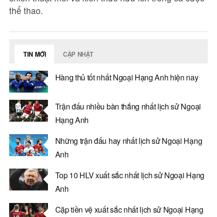
thể thao.
TIN MỚI
CẬP NHẬT
Hàng thủ tốt nhất Ngoại Hạng Anh hiện nay
Trận đấu nhiều bàn thắng nhất lịch sử Ngoại
Hạng Anh
Những trận đấu hay nhất lịch sử Ngoại Hạng
Anh
Top 10 HLV xuất sắc nhất lịch sử Ngoại Hạng
Anh
Cặp tiền vệ xuất sắc nhất lịch sử Ngoại Hạng