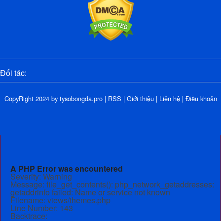
Đối tác:
CopyRight 2024 by tysobongda.pro |
RSS
|
Giới thiệu
|
Liên hệ
|
Điều khoản
A PHP Error was encountered
Severity: Warning
Message: file_get_contents(): php_network_getaddresses:
getaddrinfo failed: Name or service not known
Filename: views/themes.php
Line Number: 143
Backtrace: