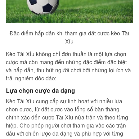
Đặc điểm hấp dẫn khi tham gia đặt cược kèo Tài
Xỉu
Kèo Tài Xỉu không chỉ đơn thuần là một lựa chọn
cược mà còn mang đến những đặc điểm đặc biệt
và hấp dẫn, thu hút người chơi bởi những lợi ích và
trải nghiệm độc đáo:
Lựa chọn cược đa dạng
Kèo Tài Xỉu cung cấp sự linh hoạt với nhiều lựa
chọn cược, từ đặt cược vào tổng số bàn thắng
chính xác đến cược Tài Xỉu nửa trận và theo từng
hiệp. Cho phép người chơi tham gia vào các trận
đấu với chiến lược đa dạng và phù hợp với từng