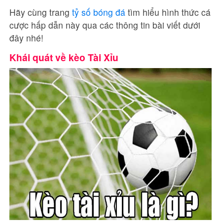
Hãy cùng trang
tỷ số bóng đá
tìm hiểu hình thức cá
cược hấp dẫn này qua các thông tin bài viết dưới
đây nhé!
Khái quát về kèo Tài Xỉu