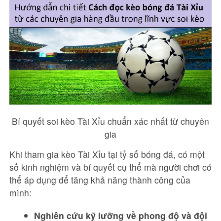
Bí quyết soi kèo Tài Xỉu chuẩn xác nhất từ chuyên
gia
Khi tham gia kèo Tài Xỉu tại tỷ số bóng đá, có một
số kinh nghiệm và bí quyết cụ thể mà người chơi có
thể áp dụng để tăng khả năng thành công của
mình:
Nghiên cứu kỹ lưỡng về phong độ và đội