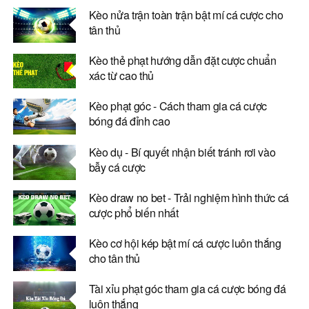
Kèo nửa trận toàn trận bật mí cá cược cho
tân thủ
Kèo thẻ phạt hướng dẫn đặt cược chuẩn
xác từ cao thủ
Kèo phạt góc - Cách tham gia cá cược
bóng đá đỉnh cao
Kèo dụ - Bí quyết nhận biết tránh rơi vào
bẫy cá cược
Kèo draw no bet - Trải nghiệm hình thức cá
cược phổ biến nhất
Kèo cơ hội kép bật mí cá cược luôn thắng
cho tân thủ
Tài xỉu phạt góc tham gia cá cược bóng đá
luôn thắng