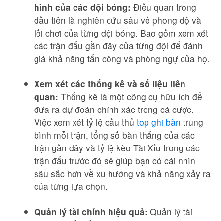
hình của các đội bóng:
Điều quan trọng
đầu tiên là nghiên cứu sâu về phong độ và
lối chơi của từng đội bóng. Bao gồm xem xét
các trận đấu gần đây của từng đội để đánh
giá khả năng tấn công và phòng ngự của họ.
Xem xét các thống kê và số liệu liên
quan:
Thống kê là một công cụ hữu ích để
đưa ra dự đoán chính xác trong cá cược.
Việc xem xét tỷ lệ cầu thủ
top ghi bàn
trung
bình mỗi trận, tổng số bàn thắng của các
trận gần đây và tỷ lệ kèo Tài Xỉu trong các
trận đấu trước đó sẽ giúp bạn có cái nhìn
sâu sắc hơn về xu hướng và khả năng xảy ra
của từng lựa chọn.
Quản lý tài chính hiệu quả:
Quản lý tài