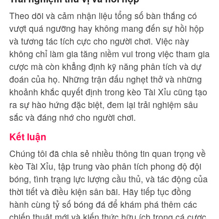
Theo dõi và cảm nhận liệu tổng số bàn thắng có
vượt quá ngưỡng hay không mang đến sự hồi hộp
và tương tác tích cực cho người chơi. Việc này
không chỉ làm gia tăng niềm vui trong việc tham gia
cược mà còn khẳng định kỹ năng phân tích và dự
đoán của họ. Những trận đấu nghẹt thở và những
khoảnh khắc quyết định trong kèo Tài Xỉu cũng tạo
ra sự hào hứng đặc biệt, đem lại trải nghiệm sâu
sắc và đáng nhớ cho người chơi.
Kết luận
Chúng tôi đã chia sẻ nhiều thông tin quan trọng về
kèo Tài Xỉu, tập trung vào phân tích phong độ đội
bóng, tình trạng lực lượng cầu thủ, và tác động của
thời tiết và điều kiện sân bãi. Hãy tiếp tục đồng
hành cùng tỷ số bóng đá để khám phá thêm các
chiến thuật mới và kiến thức hữu ích trong cá cược