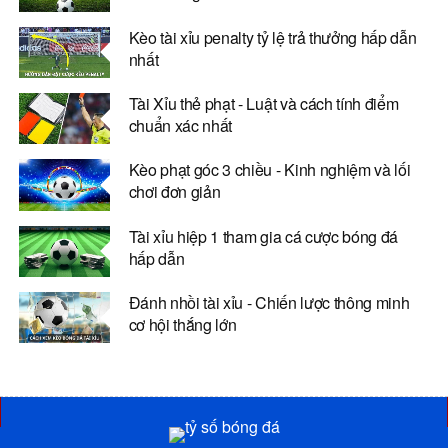
Kèo tài xỉu penalty tỷ lệ trả thưởng hấp dẫn
nhất
Tài Xỉu thẻ phạt - Luật và cách tính điểm
chuẩn xác nhất
Kèo phạt góc 3 chiều - Kinh nghiệm và lối
chơi đơn giản
Tài xỉu hiệp 1 tham gia cá cược bóng đá
hấp dẫn
Đánh nhồi tài xỉu - Chiến lược thông minh
cơ hội thắng lớn