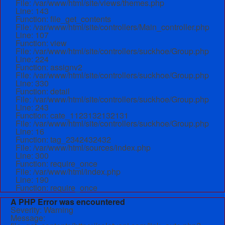
File: /var/www/html/site/views/themes.php
Line: 143
Function: file_get_contents
File: /var/www/html/site/controllers/Main_controller.php
Line: 107
Function: view
File: /var/www/html/site/controllers/suckhoe/Group.php
Line: 224
Function: assignv2
File: /var/www/html/site/controllers/suckhoe/Group.php
Line: 330
Function: detail
File: /var/www/html/site/controllers/suckhoe/Group.php
Line: 243
Function: cate_1123132132131
File: /var/www/html/site/controllers/suckhoe/Group.php
Line: 16
Function: tag_2342432432
File: /var/www/html/sources/index.php
Line: 300
Function: require_once
File: /var/www/html/index.php
Line: 190
Function: require_once
A PHP Error was encountered
Severity: Warning
Message: