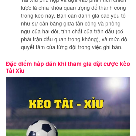
lược là chìa khóa quan trọng để thành công
trong kèo này. Bạn cần đánh giá các yếu tố
như sự cân bằng giữa tấn công và phòng
ngự của hai đội, tính chất của trận đấu (có
phải trận đấu quan trọng không), và mức độ
quyết tâm của từng đội trong việc ghi bàn.
Đặc điểm hấp dẫn khi tham gia đặt cược kèo
Tài Xỉu