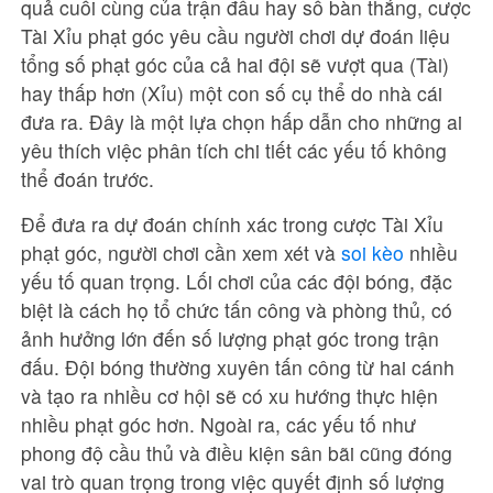
quả cuối cùng của trận đấu hay số bàn thắng, cược
Tài Xỉu phạt góc yêu cầu người chơi dự đoán liệu
tổng số phạt góc của cả hai đội sẽ vượt qua (Tài)
hay thấp hơn (Xỉu) một con số cụ thể do nhà cái
đưa ra. Đây là một lựa chọn hấp dẫn cho những ai
yêu thích việc phân tích chi tiết các yếu tố không
thể đoán trước.
Để đưa ra dự đoán chính xác trong cược Tài Xỉu
phạt góc, người chơi cần xem xét và
soi kèo
nhiều
yếu tố quan trọng. Lối chơi của các đội bóng, đặc
biệt là cách họ tổ chức tấn công và phòng thủ, có
ảnh hưởng lớn đến số lượng phạt góc trong trận
đấu. Đội bóng thường xuyên tấn công từ hai cánh
và tạo ra nhiều cơ hội sẽ có xu hướng thực hiện
nhiều phạt góc hơn. Ngoài ra, các yếu tố như
phong độ cầu thủ và điều kiện sân bãi cũng đóng
vai trò quan trọng trong việc quyết định số lượng