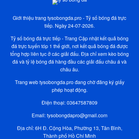
Giới thiệu trang tysobongda.pro - Tỷ số bóng đá trực
tiếp. Ngày 24-07-2026.
Tỷ số bóng đá trực tiếp - Trang Cập nhật kết quả bóng
đá trực tuyến tóp 1 thế giới, nơi kết quả bóng đá được
tổng hợp liên tục ở các giải đấu. Địa chỉ xem kèo bóng
đá và tỷ lệ bóng đá hàng đầu các giải đấu châu á và
châu âu.
Trang web tysobongda.pro đang chờ đăng ký giấy
phép hoạt động.
Điện thoại: 03647587809
Email:
tysobongdapro@gmail.com
Địa chỉ: 6H Đ. Cộng Hòa, Phường 13, Tân Bình,
Thành phố Hồ Chí Minh