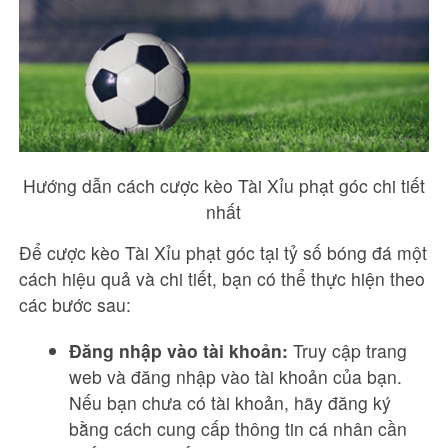
Hướng dẫn cách cược kèo Tài Xỉu phạt góc chi tiết
nhất
Để cược kèo Tài Xỉu phạt góc tại tỷ số bóng đá một
cách hiệu quả và chi tiết, bạn có thể thực hiện theo
các bước sau:
Đăng nhập vào tài khoản:
Truy cập trang
web và đăng nhập vào tài khoản của bạn.
Nếu bạn chưa có tài khoản, hãy đăng ký
bằng cách cung cấp thông tin cá nhân cần