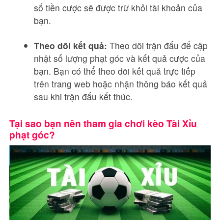
số tiền cược sẽ được trừ khỏi tài khoản của
bạn.
Theo dõi kết quả:
Theo dõi trận đấu để cập
nhật số lượng phạt góc và kết quả cược của
bạn. Bạn có thể theo dõi kết quả trực tiếp
trên trang web hoặc nhận thông báo kết quả
sau khi trận đấu kết thúc.
Tại sao bạn nên tham gia chơi kèo Tài Xỉu
phạt góc?