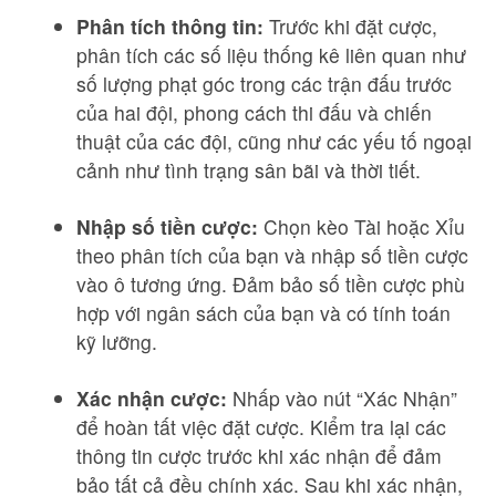
Phân tích thông tin:
Trước khi đặt cược,
phân tích các số liệu thống kê liên quan như
số lượng phạt góc trong các trận đấu trước
của hai đội, phong cách thi đấu và chiến
thuật của các đội, cũng như các yếu tố ngoại
cảnh như tình trạng sân bãi và thời tiết.
Nhập số tiền cược:
Chọn kèo Tài hoặc Xỉu
theo phân tích của bạn và nhập số tiền cược
vào ô tương ứng. Đảm bảo số tiền cược phù
hợp với ngân sách của bạn và có tính toán
kỹ lưỡng.
Xác nhận cược:
Nhấp vào nút “Xác Nhận”
để hoàn tất việc đặt cược. Kiểm tra lại các
thông tin cược trước khi xác nhận để đảm
bảo tất cả đều chính xác. Sau khi xác nhận,