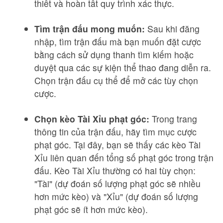
thiết và hoàn tất quy trình xác thực.
Tìm trận đấu mong muốn:
Sau khi đăng
nhập, tìm trận đấu mà bạn muốn đặt cược
bằng cách sử dụng thanh tìm kiếm hoặc
duyệt qua các sự kiện thể thao đang diễn ra.
Chọn trận đấu cụ thể để mở các tùy chọn
cược.
Chọn kèo Tài Xỉu phạt góc:
Trong trang
thông tin của trận đấu, hãy tìm mục cược
phạt góc. Tại đây, bạn sẽ thấy các kèo Tài
Xỉu liên quan đến tổng số phạt góc trong trận
đấu. Kèo Tài Xỉu thường có hai tùy chọn:
"Tài" (dự đoán số lượng phạt góc sẽ nhiều
hơn mức kèo) và "Xỉu" (dự đoán số lượng
phạt góc sẽ ít hơn mức kèo).