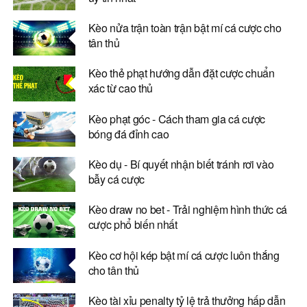
Kèo nửa trận toàn trận bật mí cá cược cho
tân thủ
Kèo thẻ phạt hướng dẫn đặt cược chuẩn
xác từ cao thủ
Kèo phạt góc - Cách tham gia cá cược
bóng đá đỉnh cao
Kèo dụ - Bí quyết nhận biết tránh rơi vào
bẫy cá cược
Kèo draw no bet - Trải nghiệm hình thức cá
cược phổ biến nhất
Kèo cơ hội kép bật mí cá cược luôn thắng
cho tân thủ
Kèo tài xỉu penalty tỷ lệ trả thưởng hấp dẫn