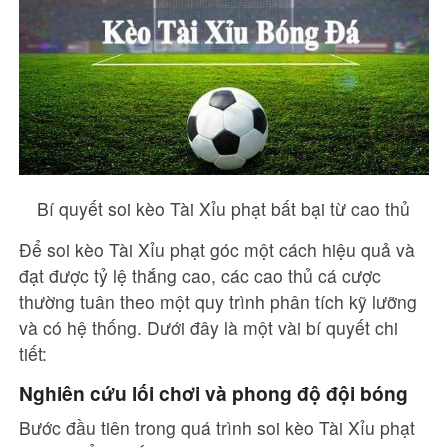
Bí quyết soi kèo Tài Xỉu phạt bất bại từ cao thủ
Để soi kèo Tài Xỉu phạt góc một cách hiệu quả và
đạt được tỷ lệ thắng cao, các cao thủ cá cược
thường tuân theo một quy trình phân tích kỹ lưỡng
và có hệ thống. Dưới đây là một vài bí quyết chi
tiết:
Nghiên cứu lối chơi và phong độ đội bóng
Bước đầu tiên trong quá trình soi kèo Tài Xỉu phạt