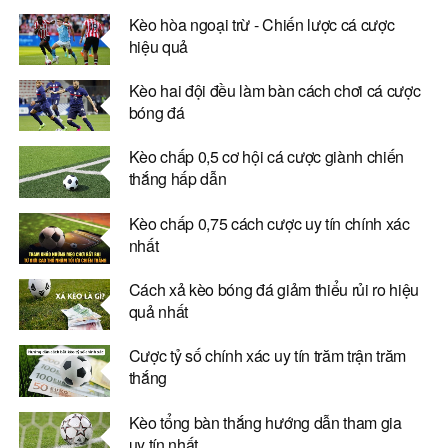
Kèo hòa ngoại trừ - Chiến lược cá cược
hiệu quả
Kèo hai đội đều làm bàn cách chơi cá cược
bóng đá
Kèo chấp 0,5 cơ hội cá cược giành chiến
thắng hấp dẫn
Kèo chấp 0,75 cách cược uy tín chính xác
nhất
Cách xả kèo bóng đá giảm thiểu rủi ro hiệu
quả nhất
Cược tỷ số chính xác uy tín trăm trận trăm
thắng
Kèo tổng bàn thắng hướng dẫn tham gia
uy tín nhất